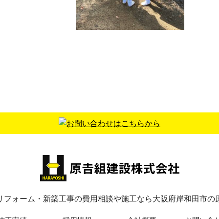
鏡餅をおかきに
だんじり祭り
餅を乾燥させておか
今年は自粛で残念でし
にしました。 …
た（ ; ; ） …
リフォーム・新築工事の費用相談や施工なら大阪府岸和田市の