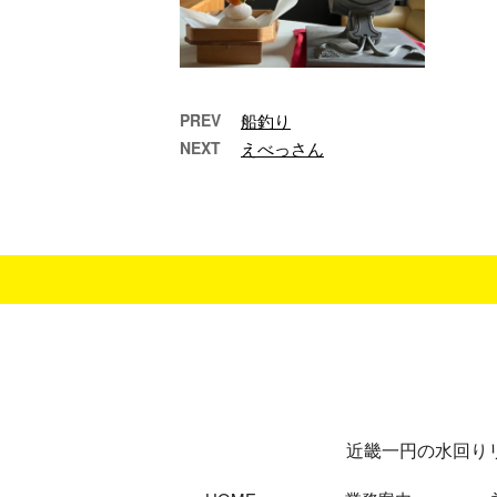
PREV
船釣り
NEXT
えべっさん
新年の挨拶
明けましておめでとう
鏡
ございます旧年中は格
き
別のご愛顧を賜り厚く
お礼申し上げます本年
も宜しくお願い申し上
…
近畿一円の水回り