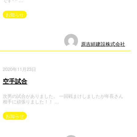
です^ ^ …
お知らせ
原吉組建設株式会社
2020年11月23日
空手試合
次男の試合がありました。 一回戦まけしましたが年長さん
相手に頑張りました！！ …
お知らせ